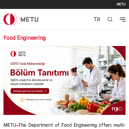
Se
Skip to main content
METU
TR
Food Engineering
Previous
Nex
METU The Department of Food Engineering offers multi-