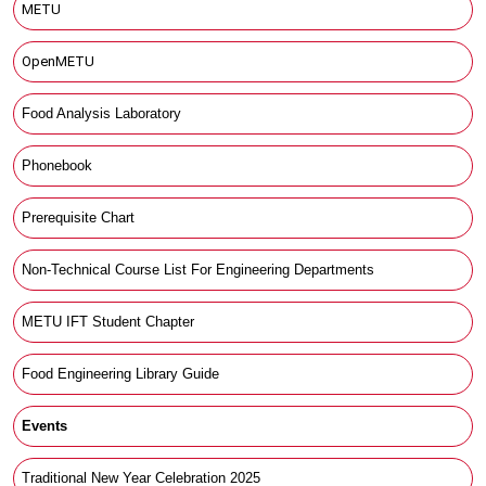
METU
OpenMETU
Food Analysis Laboratory
Phonebook
Prerequisite Chart
Non-Technical Course List For Engineering Departments
METU IFT Student Chapter
Food Engineering Library Guide
Events
Traditional New Year Celebration 202
5