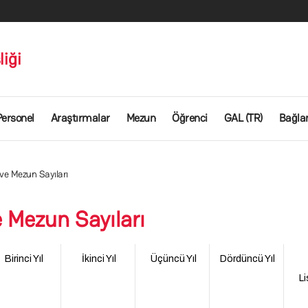
iği
Personel
Araştırmalar
Mezun
Öğrenci
GAL (TR)
Bağlan
ve Mezun Sayıları
 Mezun Sayıları
Birinci Yıl
İkinci Yıl
Üçüncü Yıl
Dördüncü Yıl
L