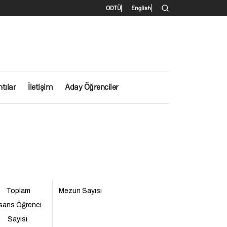
İkincil menü
ODTÜ
English
tılar
İletişim
Aday Öğrenciler
Toplam
Mezun Sayısı
isans Öğrenci
Sayısı