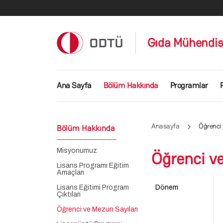
Ana içeriğe atla
Gıda Mühendisl
Ana gezinti menüsü
Ana Sayfa
Bölüm Hakkında
Programlar
Anasayfa
Öğrenci 
Bölüm Hakkında
Misyonumuz
Öğrenci ve
Lisans Programı Eğitim
Amaçları
Lisans Eğitimi Program
Dönem
Çıktıları
Öğrenci ve Mezun Sayıları