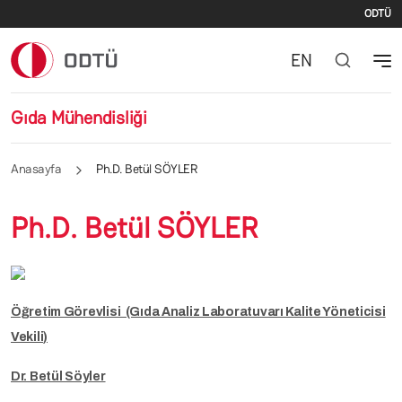
İki
Ana içeriğe atla
ODTÜ
EN
Gıda Mühendisliği
Anasayfa
Ph.D. Betül SÖYLER
Ph.D. Betül SÖYLER
Öğretim Görevlisi (Gıda Analiz Laboratuvarı Kalite Yöneticisi
Vekili)
Dr. Betül Söyler