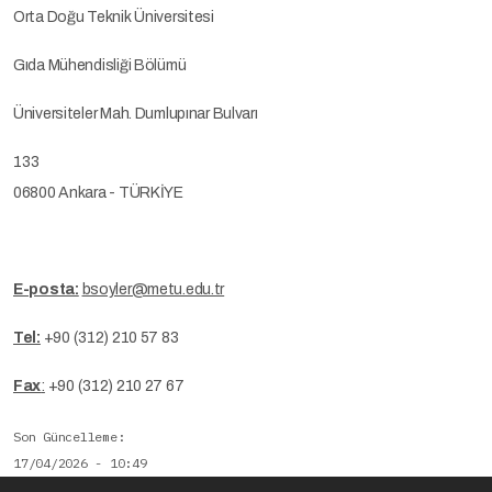
Orta Doğu Teknik Üniversitesi
Gıda Mühendisliği Bölümü
Üniversiteler Mah. Dumlupınar Bulvarı
133
06800 Ankara - TÜRKİYE
E-posta:
bsoyler@metu.edu.tr
Tel:
+90 (312) 210 57 83
Fax
:
+90 (312) 210 27 67
Son Güncelleme
17/04/2026 - 10:49